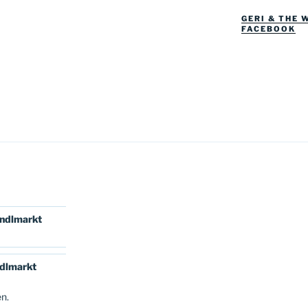
GERI & THE 
FACEBOOK
N
indlmarkt
ndlmarkt
en.