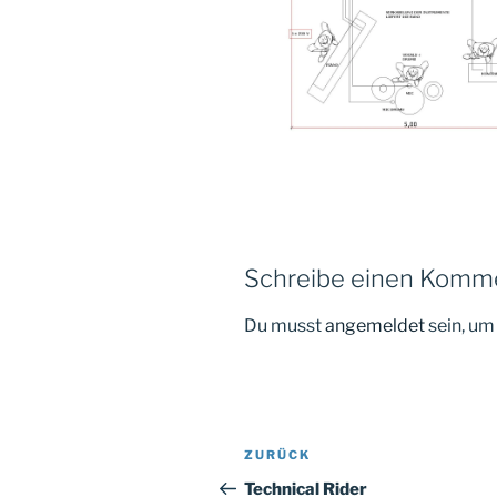
Schreibe einen Komm
Du musst
angemeldet
sein, u
Beitragsnavigation
Vorheriger
ZURÜCK
Beitrag
Technical Rider