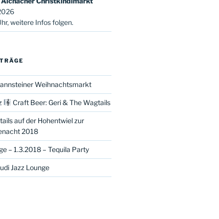
Aichacher Christkindlmarkt
2026
r, weitere Infos folgen.
ITRÄGE
annsteiner Weihnachtsmarkt
z
Craft Beer: Geri & The Wagtails
ails auf der Hohentwiel zur
enacht 2018
e – 1.3.2018 – Tequila Party
 Audi Jazz Lounge