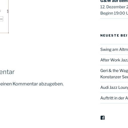
G&W auf dem 
12. Dezember 
Beginn 19:00 Uh
NEUESTE BE
Swing am Altm
After Work Jaz
entar
Geri & the Wagt
Konstanzer Se
m einen Kommentar abzugeben.
Audi Jazz Loung
Auftritt in der
Facebook