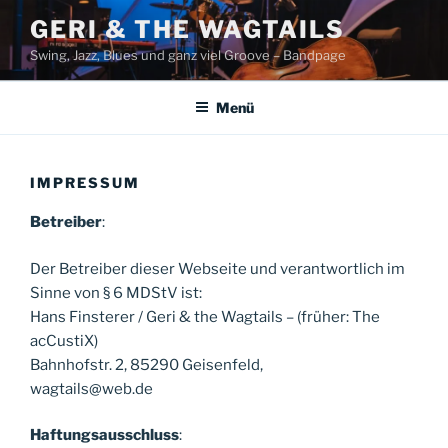
Zum
GERI & THE WAGTAILS
Inhalt
Swing, Jazz, Blues und ganz viel Groove – Bandpage
springen
Menü
IMPRESSUM
Betreiber
:
Der Betreiber dieser Webseite und verantwortlich im
Sinne von § 6 MDStV ist:
Hans Finsterer / Geri & the Wagtails – (früher: The
acCustiX)
Bahnhofstr. 2, 85290 Geisenfeld,
wagtails@web.de
Haftungsausschluss
: